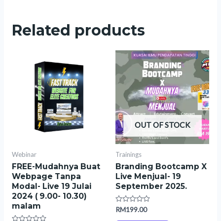
Related products
OUT OF STOCK
Webinar
Trainings
FREE-Mudahnya Buat
Branding Bootcamp X
Webpage Tanpa
Live Menjual- 19
Modal- Live 19 Julai
September 2025.
2024 ( 9.00- 10.30)
malam
Rated
RM
199.00
0