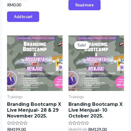
out
of
Rated
RM
0.00
Read more
5
0
out
of
Add to cart
5
Original
Current
price
price
Sale!
Sale!
was:
is:
RM199.00.
RM129.00.
Trainings
Trainings
Branding Bootcamp X
Branding Bootcamp X
Live Menjual- 28 & 29
Live Menjual- 10
November 2025.
October 2025.
Rated
RM
199.00
Rated
RM
199.00
RM
129.00