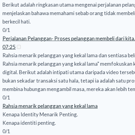
Berikut adalah ringkasan utama mengenai perjalanan pelan
menjelaskan bahawa memahami sebab orang tidak membeli 
berkecil hati.
0/1
Perjalanan Pelanggan- Proses pelanggan membeli dari kita
07:25
Rahsia menarik pelanggan yang kekal lama dan sentiasa beli 
Rahsia menarik pelanggan yang kekal lama" memfokuskan k
digital. Berikut adalah intipati utama daripada video ters
bukan sekadar transaksi satu hala, tetapi ia adalah satu 
membina hubungan mengambil masa, mereka akan lebih tenan
0/1
Rahsia menarik pelanggan yang kekal lama
Kenapa Identity Menarik Penting.
Kenapa identiti penting.
0/1