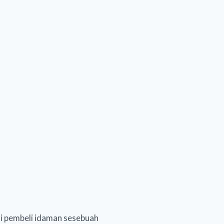
ri pembeli idaman sesebuah