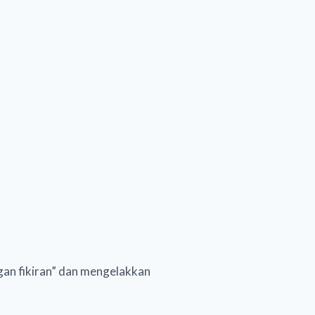
an fikiran” dan mengelakkan