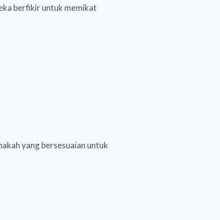
reka berfikir untuk memikat
manakah yang bersesuaian untuk