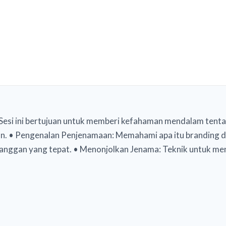
Sesi ini bertujuan untuk memberi kefahaman mendalam tent
ggan. • Pengenalan Penjenamaan: Memahami apa itu branding 
anggan yang tepat. • Menonjolkan Jenama: Teknik untuk men