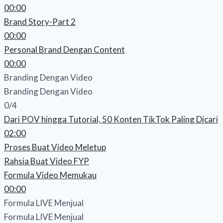
00:00
Brand Story-Part 2
00:00
Personal Brand Dengan Content
00:00
Branding Dengan Video
Branding Dengan Video
0/4
Dari POV hingga Tutorial, 50 Konten TikTok Paling Dicari
02:00
Proses Buat Video Meletup
Rahsia Buat Video FYP
Formula Video Memukau
00:00
Formula LIVE Menjual
Formula LIVE Menjual