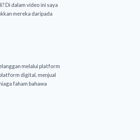
 Di dalam video ini saya
akkan mereka daripada
langgan melalui platform
latform digital, menjual
peniaga faham bahawa